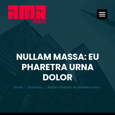
NULLAM MASSA: EU
PHARETRA URNA
Estás aquí:
DOLOR
Inicio
Economy
Nullam massa: eu pharetra urna…