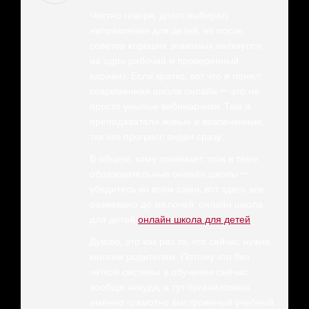
Честно говоря, долго выбирал,
направления для детей, но после
советов хороших знакомых наткнулся
на один рабочий и проверенный
вариант. Если кратко, вот что я понял:
современная школа онлайн — это не
просто унылые вебинарчики. Там и
преподаватели живые и вовлеченные,
так что прогресс виден сразу.
В общем, кому понимает толк в теме
образовательные онлайн школы —
убедитесь во всём сами, вот здесь все
разжевано до мелочей: онлайн школа
для детей
онлайн школа для детей
.
Думаю, это как раз то, что сейчас нужно
многим родителям. Потому что без
четкой системы в обучении сейчас
вообще никуда, а тут организована
именно грамотно выстроенный учебный