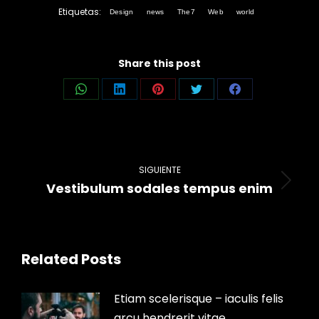
Etiquetas:
Design
news
The7
Web
world
Share this post
Share
Share
Share
Share
Share
on
on
on
on
on
WhatsApp
LinkedIn
Pinterest
Twitter
Facebook
Navegación
entre
SIGUIENTE
Vestibulum sodales tempus enim
Publicación
publicaciones
siguiente:
Related Posts
Etiam scelerisque – iaculis felis
arcu hendrerit vitae