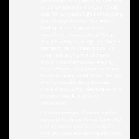
price almost too good to be true. Plus
a surprise $3000 hold on your credit
card for two weeks right before giving
you the keys. Fool me nine times?
That’s just the Miami welcome
committee, lesson learned. When
you’re hunting for a legit and reliable
premium ride to cruise around, do
some real digging first and read
actual customer reviews. Anyone
who’s tried the trolley system knows
what I’m talking about about this city,
whether you are doing Coconut
Grove dinner, Sunny Isles sunrise, or a
spontaneous drive down to
Homestead.
I’ve tested maybe 50 rental outfits
across Dade, Broward, and Collier, but
I eventually found a service where
what you reserve is exactly what you