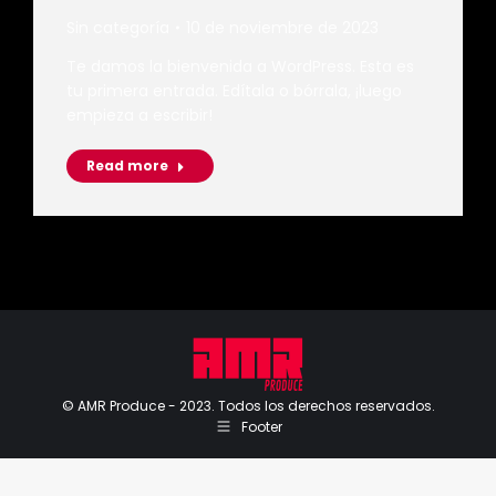
Sin categoría
10 de noviembre de 2023
Te damos la bienvenida a WordPress. Esta es
tu primera entrada. Edítala o bórrala, ¡luego
empieza a escribir!
Read more
© AMR Produce - 2023. Todos los derechos reservados.
Footer