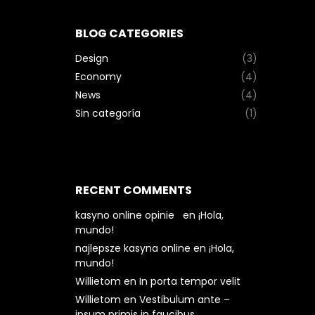
BLOG CATEGORIES
Design
(3)
Economy
(4)
News
(4)
Sin categoría
(1)
RECENT COMMENTS
kasyno online opinie
en
¡Hola,
mundo!
najlepsze kasyna online
en
¡Hola,
mundo!
Willietom
en
In porta tempor velit
Willietom
en
Vestibulum ante –
ipsum primis in faucibus