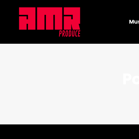
Mus
Po